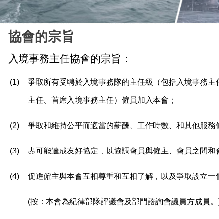
協會的宗旨
入境事務主任協會的宗旨：
(1)
爭取所有受聘於入境事務隊的主任級（包括入境事務主
主任、首席入境事務主任）僱員加入本會；
(2)
爭取和維持公平而適當的薪酬、工作時數、和其他服務
(3)
盡可能達成友好協定，以協調會員與僱主、會員之間和
(4)
促進僱主與本會互相尊重和互相了解，以及爭取設立一
(
按：本會為紀律部隊評議會及部門諮詢會議員方成員。