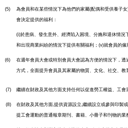
(5)
為會員和在某些情況下為他們的家屬
(
配偶和受供養子女
會決定提供的福利：
(i)
於患病、發生意外、經濟陷入困境、分娩和退休情況
和出現商業糾紛的情況下提供有關福利；
(v)
就會員的僱
(6)
在週年會員大會或特別會員大會認為方便的情況下，透
方式，全面提升會員及其家屬的物質、文化、社交、教
(7)
繼續在財政及其他方面支持任何以促進勞工權益、工會
(8)
在財政及其他方面
,
提供資源設立
,
繼續設立或參與印製
提工會運動的普通報章期刊、書籍、小冊子和刊物的業