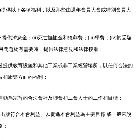
)
提供以下各項福利，以及那些由週年會員大會或特別會員大
下提供濟急金；
(ii)
死亡撫恤金和殮葬費；
(iii)
學費；
(iv)
於受騙
用問題於有需要時，提供法律意見和法律授助；
過提供教育設施和其他工業或非工業經營場所，以任何合法的
育和康樂方面的福利；
運動為宗旨的合法會社及聯會和工會人士的工作和目標；
或出版符合本會利益、以促進本會利益為主要目標
,
或一般來說
務；